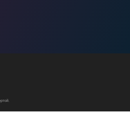
ртой.