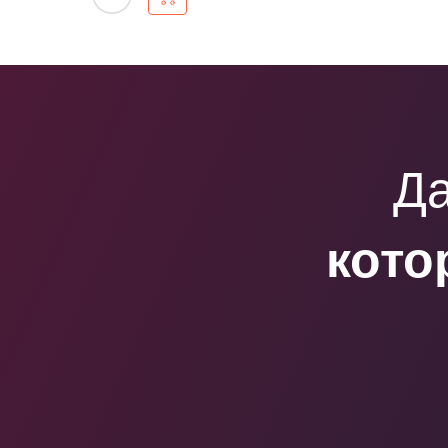
Да
кото