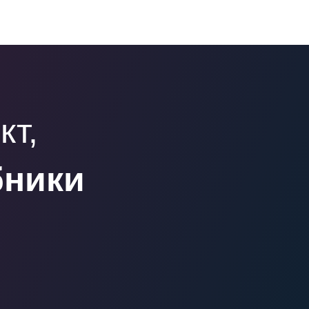
кт,
бники