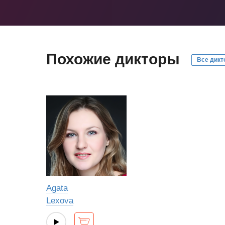
Похожие дикторы
Все дикт
Agata
Lexova