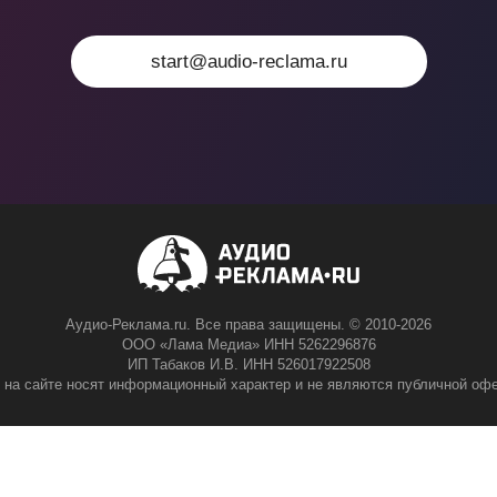
start@audio-reclama.ru
Аудио-Реклама.ru. Все права защищены. © 2010-2026
ООО «Лама Медиа» ИНН 5262296876
ИП Табаков И.В. ИНН 526017922508
 на сайте носят информационный характер и не являются публичной офе