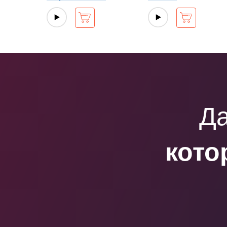
Да
кото