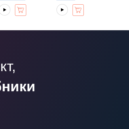
кт,
бники