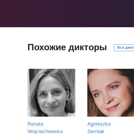
Похожие дикторы
Все дикт
Renata
Agnieszka
Wojciechowska
Serniak