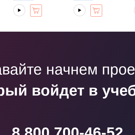
вайте начнем прое
рый войдет в уче
8 800 700-46-52