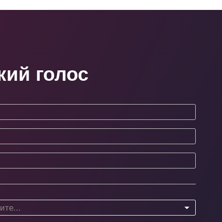
кий голос
те...