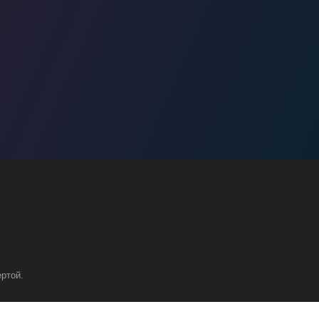
ртой.