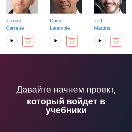
Jerome
David
Jeff
Carrette
Letemple
Martins
Давайте начнем проект,
который войдет в
учебники