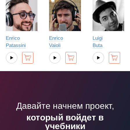
Enrico
Enrico
Luigi
Patassini
Vaioli
Buta
Давайте начнем проект,
который войдет в
учебники