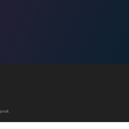
ртой.