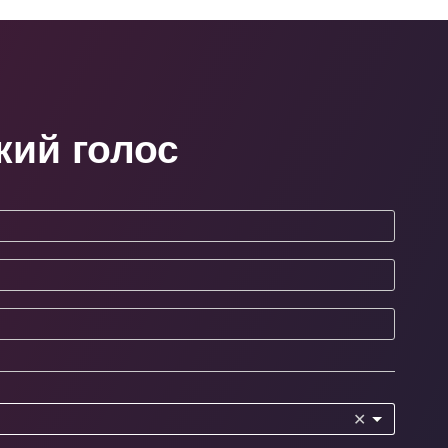
кий голос
✕