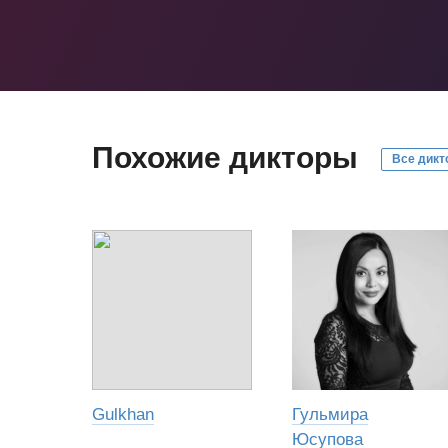
Похожие дикторы
Все дикт
Gulkhan
Гульмира
Юсупова