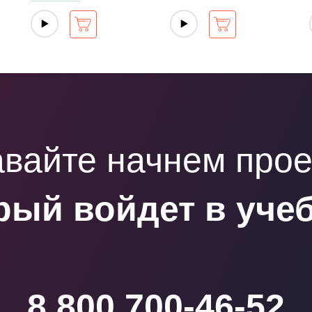
вайте начнем прое
рый войдет в уче
8 800 700-46-52