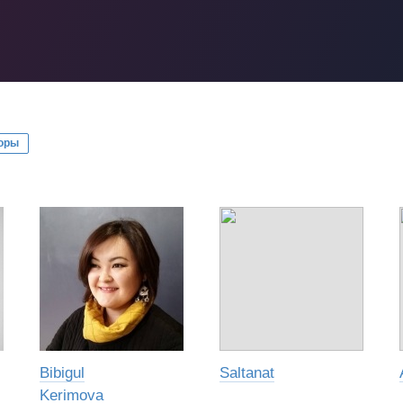
оры
Bibigul
Saltanat
Kerimova