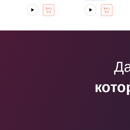
Да
кото