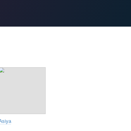
Аsiya