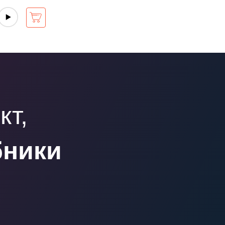
кт,
бники