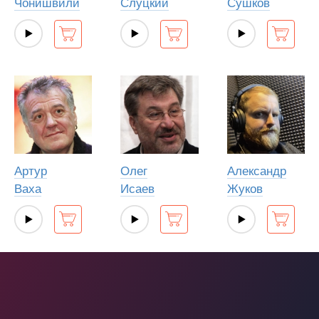
Чонишвили
Слуцкий
Сушков
Артур
Олег
Александр
Ваха
Исаев
Жуков