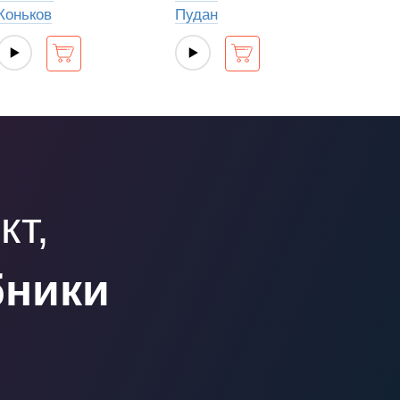
Коньков
Пудан
кт,
бники