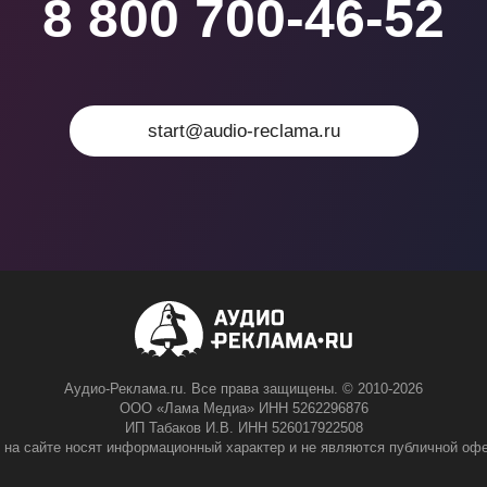
8 800 700-46-52
start@audio-reclama.ru
Аудио-Реклама.ru. Все права защищены. © 2010-2026
ООО «Лама Медиа» ИНН 5262296876
ИП Табаков И.В. ИНН 526017922508
 на сайте носят информационный характер и не являются публичной офе