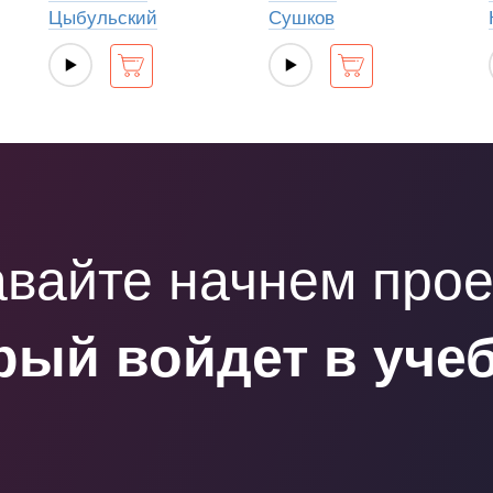
Цыбульский
Сушков
вайте начнем прое
рый войдет в уче