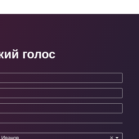
кий голос
 Иванов
✕