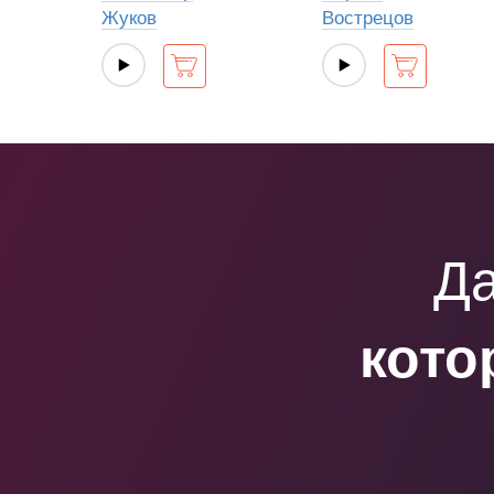
Жуков
Вострецов
Да
кото