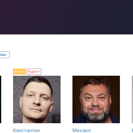
оры
Вокал
Аудио+
Константин
Михаил