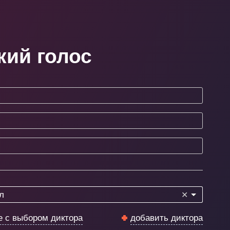
кий голос
л
✕
е с выбором диктора
добавить диктора