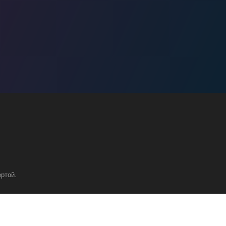
ртой.