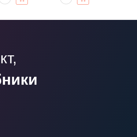
кт,
бники