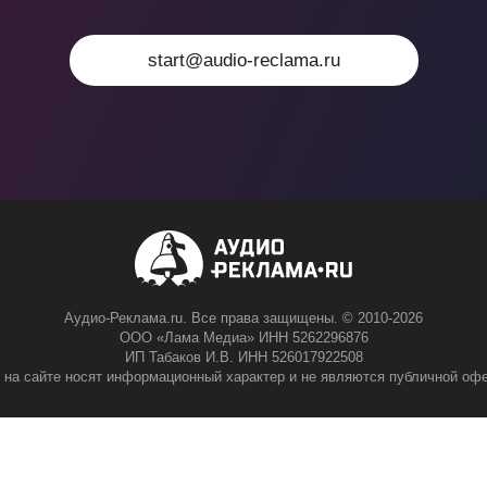
start@audio-reclama.ru
Аудио-Реклама.ru. Все права защищены. © 2010-2026
ООО «Лама Медиа» ИНН 5262296876
ИП Табаков И.В. ИНН 526017922508
 на сайте носят информационный характер и не являются публичной офе