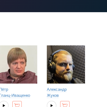
Пётр
Александр
Гланц-Иващенко
Жуков