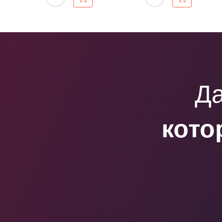
Да
кото