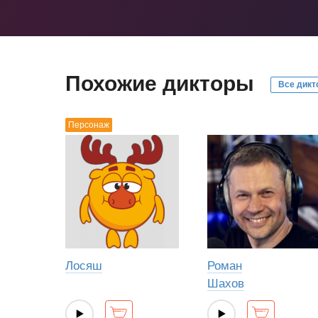
Похожие дикторы
Все дикт
Персонаж
Лосяш
Роман
Шахов