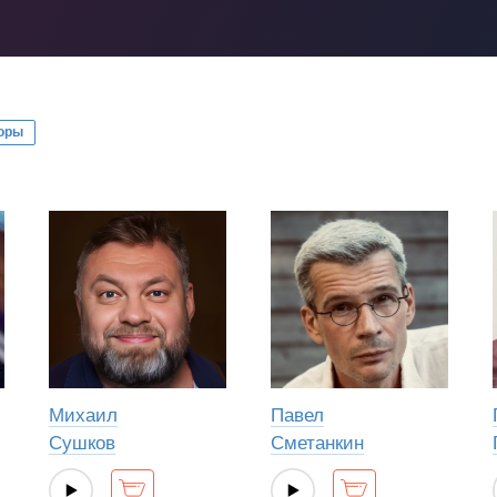
оры
Михаил
Павел
Сушков
Сметанкин