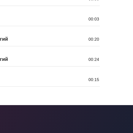
00:03
угий
00:20
угий
00:24
00:15