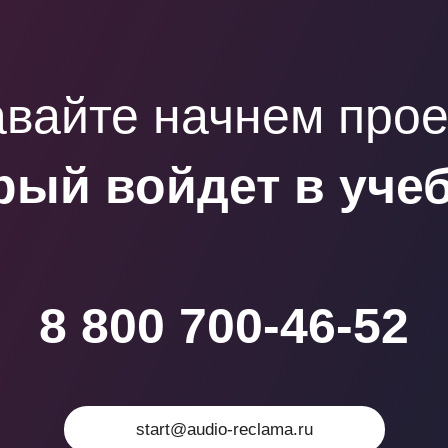
вайте начнем прое
рый войдет в уче
8 800 700-46-52
start@audio-reclama.ru