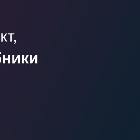
кт,
бники