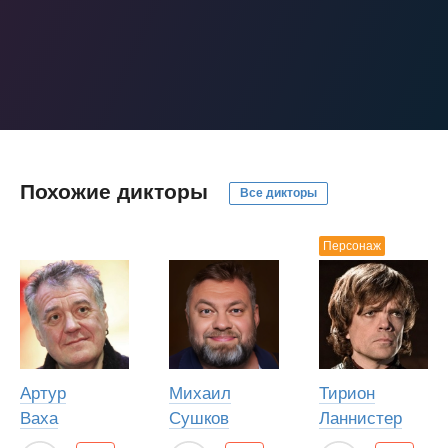
Похожие дикторы
Все дикторы
Персонаж
Артур
Михаил
Тирион
Ваха
Сушков
Ланнистер