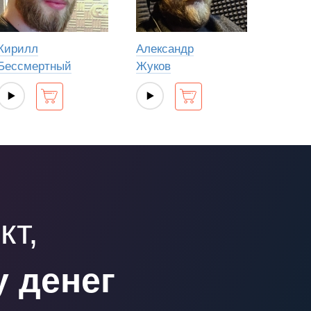
Кирилл
Александр
Бессмертный
Жуков
кт,
у денег