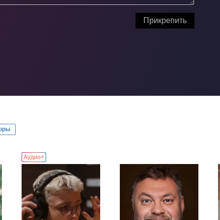
Прикрепить
оры
Аудио+