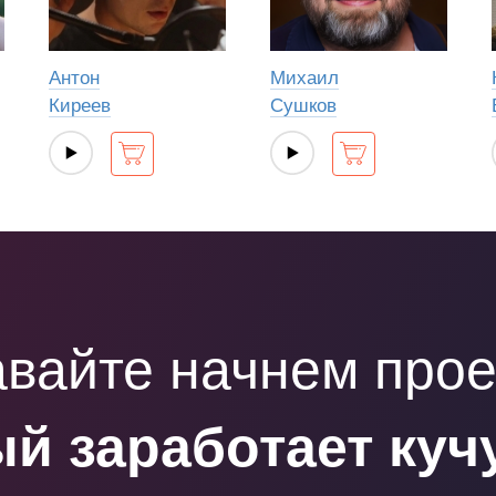
Антон
Михаил
Киреев
Сушков
вайте начнем прое
й заработает куч