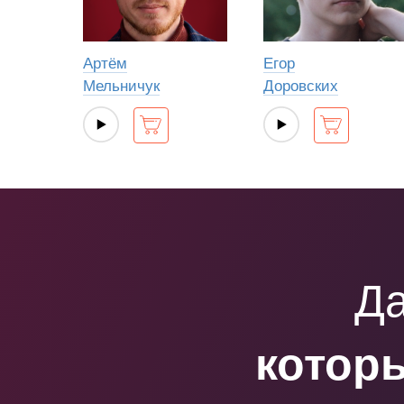
Артём
Егор
Мельничук
Доровских
Да
которы