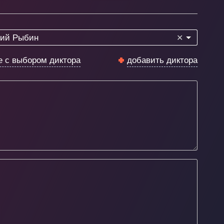
ий Рыбин
✕
е с выбором диктора
добавить диктора