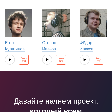
Егор
Степан
Фёдор
Кувшинов
Иваков
Иваков
Давайте начнем проект,
который всем