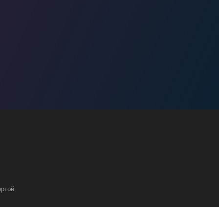
ртой.