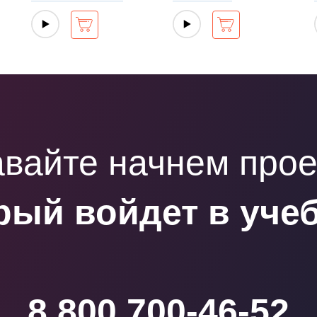
вайте начнем прое
рый войдет в уче
8 800 700-46-52