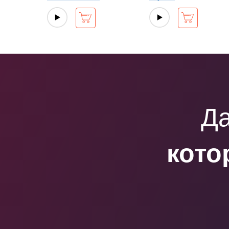
Да
кото