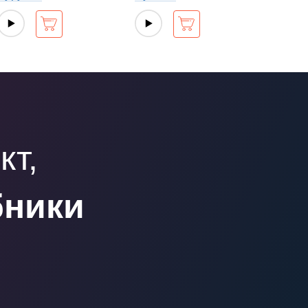
кт,
бники