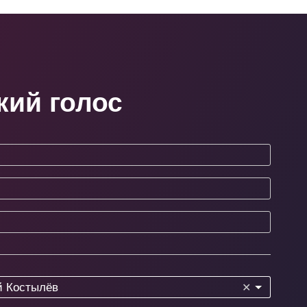
кий голос
й Костылёв
✕