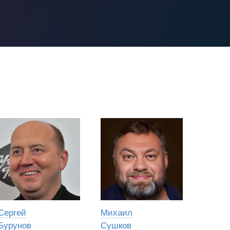
Сергей
Михаил
Бурунов
Сушков