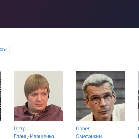
оры
Пётр
Павел
Гланц-Иващенко
Сметанкин