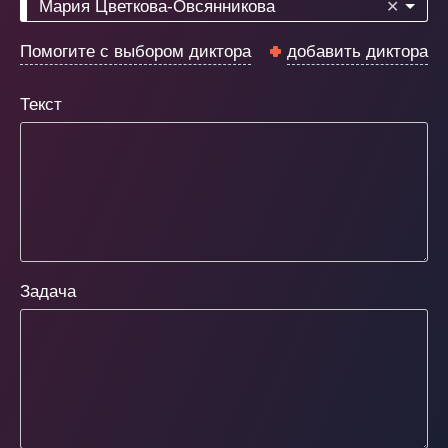
Мария Цветкова-Овсянникова
✕
Помогите с выбором диктора
добавить диктора
Текст
Задача