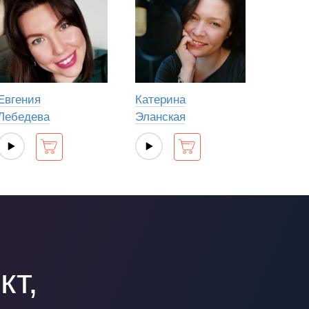
Евгения
Катерина
Лебедева
Эланская
кт,