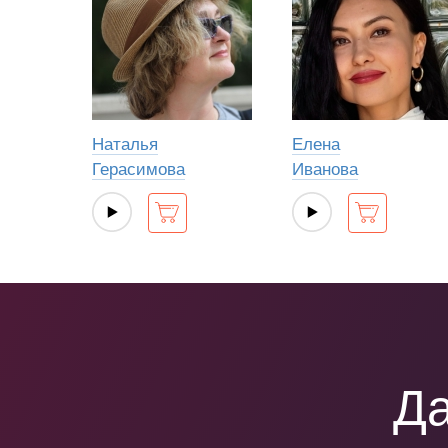
Наталья
Елена
Герасимова
Иванова
Да