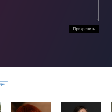
Прикрепить
оры