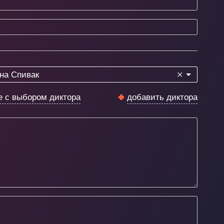
на Спивак
✕
е с выбором диктора
добавить диктора