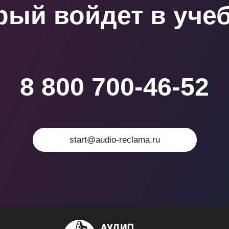
рый войдет в уче
8 800 700-46-52
start@audio-reclama.ru