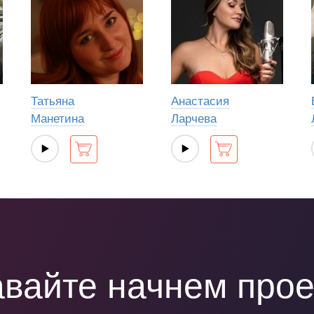
Татьяна
Анастасия
Манетина
Ларчева
вайте начнем прое