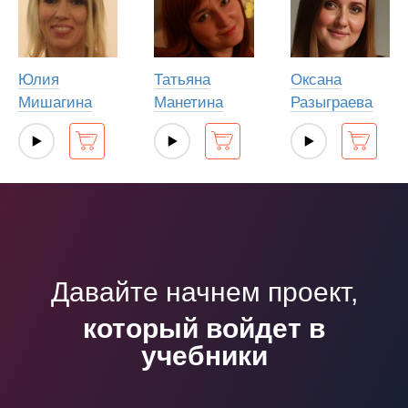
Юлия
Татьяна
Оксана
Мишагина
Манетина
Разыграева
Давайте начнем проект,
который войдет в
учебники