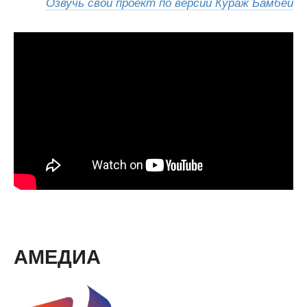
Озвучь свой проект по версии Кураж Бамбей
АМЕДИА