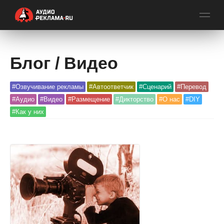
Блог / Видео
#Озвучивание рекламы
#Автоответчик
#Сценарий
#Перевод
#Аудио
#Видео
#Размещение
#Дикторство
#О нас
#DIY
#Как у них