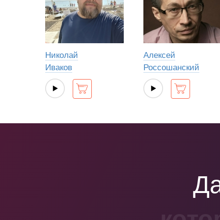
Николай
Алексей
Иваков
Россошанский
Да
кото