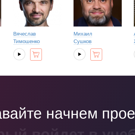
Вячеслав
Михаил
Тимошенко
Сушков
вайте начнем прое
рый войдет в уче