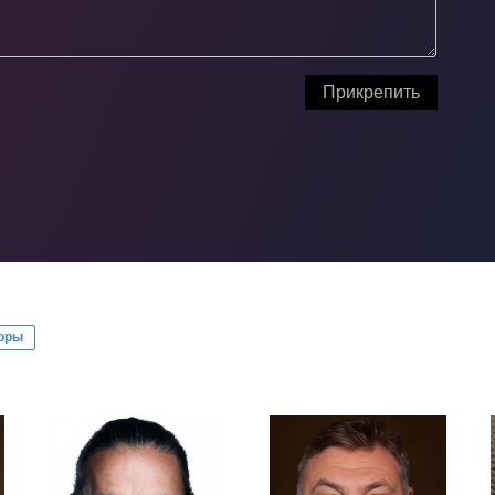
Прикрепить
оры