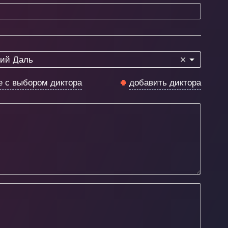
ий Даль
✕
е с выбором диктора
добавить диктора