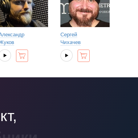
Александр
Сергей
Жуков
Чихачев
кт,
бники