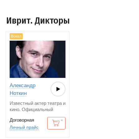
Иврит. Дикторы
Вокал
Александр
Ноткин
Известный актер театра и
кино. Официальный
голос радио Монте-
Договорная
Карло.
Личный прайс