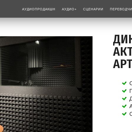
АУДИОПРОДАКШН
АУДИО+
СЦЕНАРИИ
ПЕРЕВОДЧ
ДИ
АК
АР