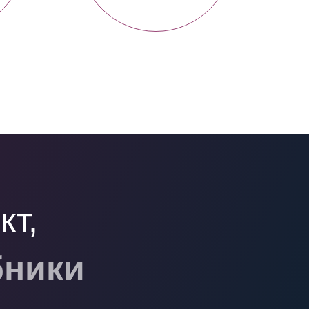
кт,
бники