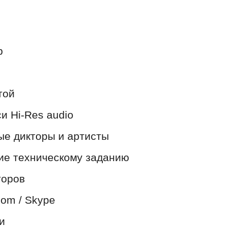
р
той
и Hi-Res audio
ые дикторы и артисты
ие техническому заданию
торов
oom / Skype
и