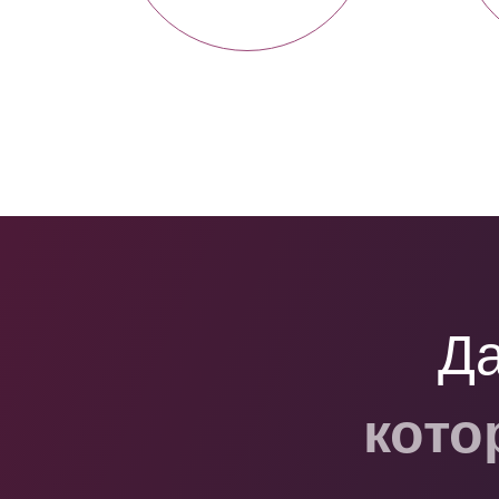
Да
кото