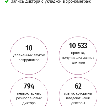
Запись диктора с укладкой в хронометраж
10 533
10
проекта,
увлеченных звуком
получивших запись
сотрудников
диктора
794
62
первокласных
языка, которыми
разноплановых
владеют наши
диктора
дикторы