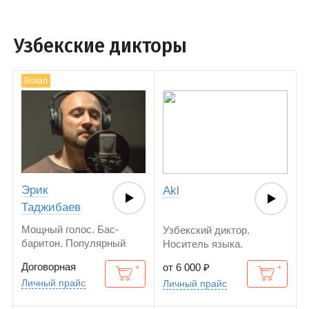
Узбекские дикторы
Вокал
Эрик
Akl
Таджибаев
Мощный голос. Бас-
Узбекский диктор.
баритон. Популярный
Носитель языка.
диктор.
Договорная
от 6 000
₽
Личный прайс
Личный прайс