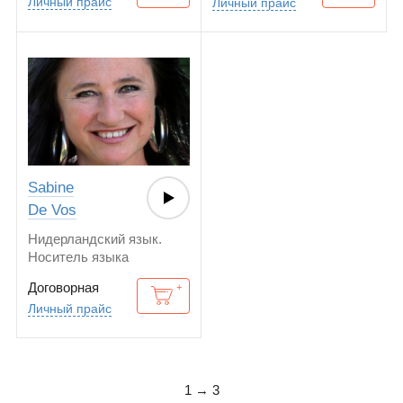
Личный прайс
Личный прайс
французском языках.
Sabine
De Vos
Нидерландский язык.
Носитель языка
Договорная
Личный прайс
1 → 3