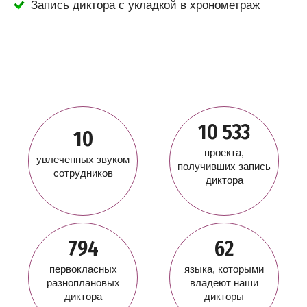
Запись диктора с укладкой в хронометраж
10 533
10
проекта,
увлеченных звуком
получивших запись
сотрудников
диктора
794
62
первокласных
языка, которыми
разноплановых
владеют наши
диктора
дикторы