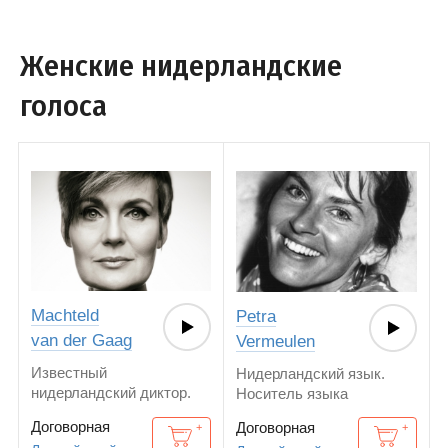
Женские нидерландские
голоса
Machteld
Petra
van der Gaag
Vermeulen
Известный
Нидерландский язык.
нидерландский диктор.
Носитель языка
Носитель языка. Озвучка
Договорная
Договорная
на английском и