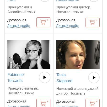
Французский и
Французский диктор.
Английский язык.
Носитель языка.
Носитель французского
Договорная
Договорная
языка.
Личный прайс
Личный прайс
Fabienne
Tania
Tercaefs
Stappard
Французский язык.
Немецкий и французский
Носитель языка
диктор. Носитель
немецкого языка
Договорная
Договорная
Личный прайс
Личный прайс