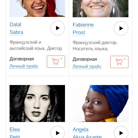
Dalal
Fabienne
Sabra
Prost
Французский и
Французский диктор.
английский язык. Диктор
Носитель языка.
носитель языка.
Договорная
Договорная
Билингвист.
Личный прайс
Личный прайс
Elea
Angela
Petit
Akua Asante