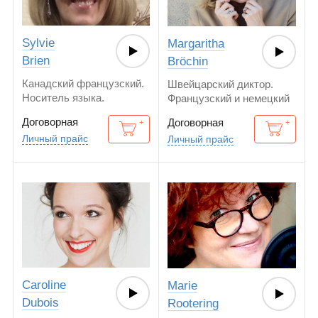
Sylvie
Margaritha
Brien
Bröchin
Канадский французский.
Швейцарский диктор.
Носитель языка.
Французский и немецкий
язык.
Договорная
Договорная
Личный прайс
Личный прайс
Caroline
Marie
Dubois
Rootering