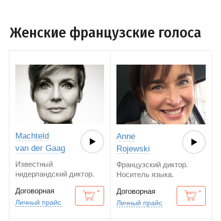
Женские французские голоса
Machteld
Anne
van der Gaag
Rojewski
Известный
Французский диктор.
нидерландский диктор.
Носитель языка.
Носитель языка. Озвучка
Договорная
Договорная
на английском и
Личный прайс
Личный прайс
французском языках.