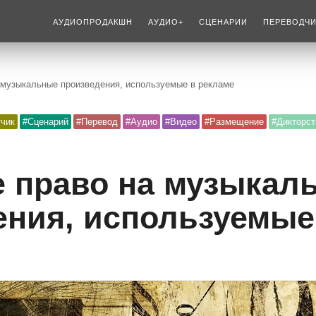
АУДИОПРОДАКШН
АУДИО+
СЦЕНАРИИ
ПЕРЕВОДЧ
 музыкальные произведения, используемые в рекламе
тчик
#Сценарий
#Перевод
#Аудио
#Видео
#Размещение
#Дикторст
е право на музыкал
ения, используемые