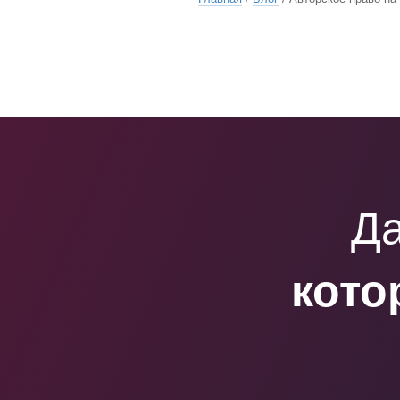
Да
кото