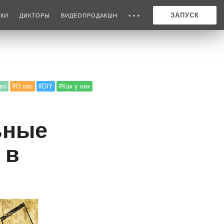
ЗАПУСК
ИКИ
ДИКТОРЫ
ВИДЕОПРОДАКШН
• • •
во
#О нас
#DIY
#Как у них
ьные
 в