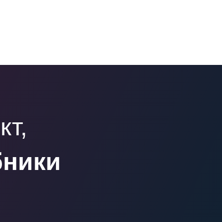
кт,
бники