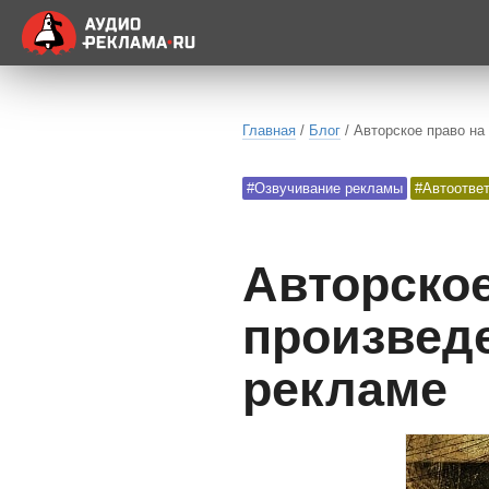
Главная
/
Блог
/ Авторское право на
#Озвучивание рекламы
#Автоотве
Авторско
произвед
рекламе