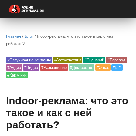
Главная
/
Блог
/ Indoor-реклама: что это такое и как с ней
работать?
#Озвучивание рекламы
#Автоответчик
#Сценарий
#Перевод
#Аудио
#Видео
#Размещение
#Дикторство
#О нас
#DIY
#Как у них
Indoor-реклама: что это
такое и как с ней
работать?