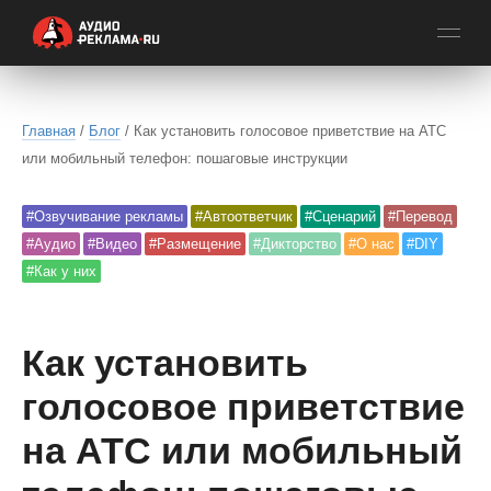
Главная
/
Блог
/ Как установить голосовое приветствие на АТС
или мобильный телефон: пошаговые инструкции
#Озвучивание рекламы
#Автоответчик
#Сценарий
#Перевод
#Аудио
#Видео
#Размещение
#Дикторство
#О нас
#DIY
#Как у них
Как установить
голосовое приветствие
на АТС или мобильный