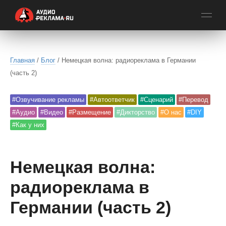
Главная
/
Блог
/ Немецкая волна: радиореклама в Германии
(часть 2)
#Озвучивание рекламы
#Автоответчик
#Сценарий
#Перевод
#Аудио
#Видео
#Размещение
#Дикторство
#О нас
#DIY
#Как у них
Немецкая волна:
радиореклама в
Германии (часть 2)