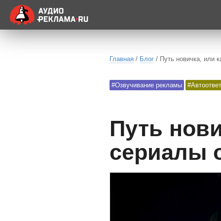
Главная
/
Блог
/ Путь новичка, или 
#Озвучивание рекламы
#Автоотве
Путь нови
сериалы 