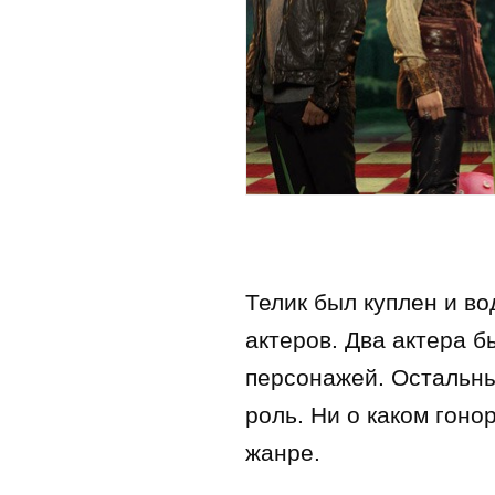
Телик был куплен и в
актеров. Два актера б
персонажей. Остальн
роль. Ни о каком гоно
жанре.