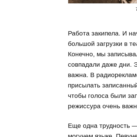
Работа закипела. И на
большой загрузки в т
Конечно, мы записывал
совпадали даже дни. Э
важна. В радиореклам
присылать записанный 
чтобы голоса были за
режиссура очень важн
Еще одна трудность —
могучем языке. Певуч