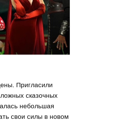
дены. Пригласили
 сложных сказочных
талась небольшая
ать свои силы в новом