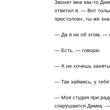
Звонит мне как-то Ди
ответил я. — Вот тол
престолов», ты же зна
— Да я не об этом, — 
— Есть, — говорю.
— А не хочешь занять
— Так займись, у тебя
— Моя студия при ради
сокрушается Димка. — 