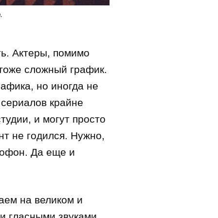
.
ть. Актеры, помимо
 тоже сложный график.
афика, но иногда не
 сериалов крайне
удии, и могут просто
нт не годился. Нужно,
рофон. Да еще и
аем на великом и
и гласными звуками,