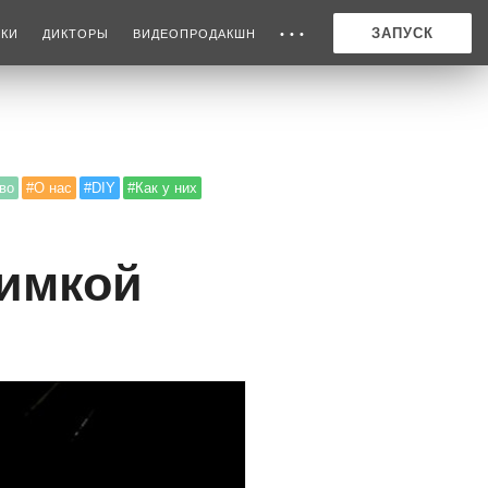
ЗАПУСК
ИКИ
ДИКТОРЫ
ВИДЕОПРОДАКШН
• • •
во
#О нас
#DIY
#Как у них
Димкой