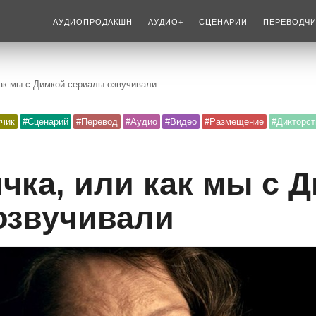
АУДИОПРОДАКШН
АУДИО+
СЦЕНАРИИ
ПЕРЕВОДЧ
как мы с Димкой сериалы озвучивали
тчик
#Сценарий
#Перевод
#Аудио
#Видео
#Размещение
#Дикторст
чка, или как мы с 
озвучивали