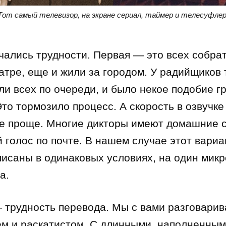
Тот самый телевизор, на экране сериал, таймер и телесуфлер
чались трудности. Первая — это всех собра
еатре, еще и жили за городом. У радийщиков
и всех по очереди, и было некое подобие гр
то тормозило процесс. А скорость в озвучке
е проще. Многие дикторы имеют домашние ст
голос по почте. В нашем случае этот вариа
писаны в одинаковых условиях, на один мик
а.
 трудность перевода. Мы с вами разговарив
ем и раскатистом. С длинными, наполненным