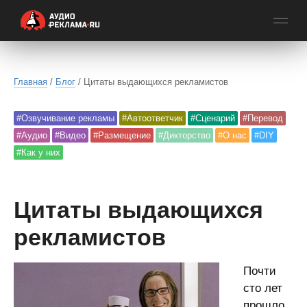
Главная
/
Блог
/ Цитаты выдающихся рекламистов
#Озвучивание рекламы
#Автоответчик
#Сценарий
#Перевод
#Аудио
#Видео
#Размещение
#Дикторство
#О нас
#DIY
#Как у них
Цитаты выдающихся
рекламистов
Почти
сто лет
прошло