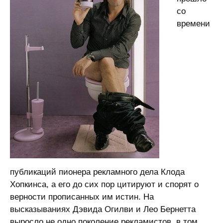
со
времени
публикаций пионера рекламного дела Клода
Хопкинса, а его до сих пор цитируют и спорят о
верности прописанных им истин. На
высказываниях Дэвида Огилви и Лео Бернетта
выросло не одно поколение рекламистов, в том