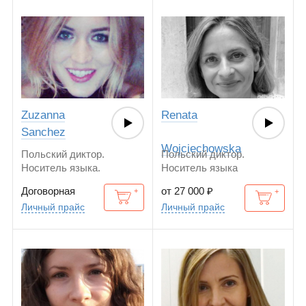
Zuzanna
Renata
Sanchez
Wojciechowska
Польский диктор.
Польский диктор.
Носитель языка.
Носитель языка
Американский английский
Договорная
от 27 000
₽
Личный прайс
Личный прайс