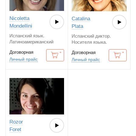
Nicoletta
Catalina
Mondellini
Plata
Испанский язык.
Испанский диктор.
Латиноамериканский
Носителя языка.
вариант. Носителя языка.
Договорная
Договорная
Американский
Личный прайс
Личный прайс
английский.
Rozor
Foret