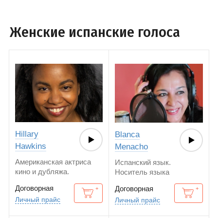
Женские испанские голоса
Hillary
Blanca
Hawkins
Menacho
Американская актриса
Испанский язык.
кино и дубляжа.
Носитель языка
Американский
Договорная
Договорная
английский. Испанский
Личный прайс
Личный прайс
язык.