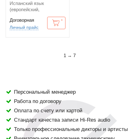
Испанский язык
(европейский,
каталонский). Носитель
Договорная
языка
Личный прайс
1 → 7
Персональный менеджер
Работа по договору
Оплата по счету или картой
Стандарт качества записи Hi-Res audio
Только профессиональные дикторы и артисты
Внимательное следование техническому