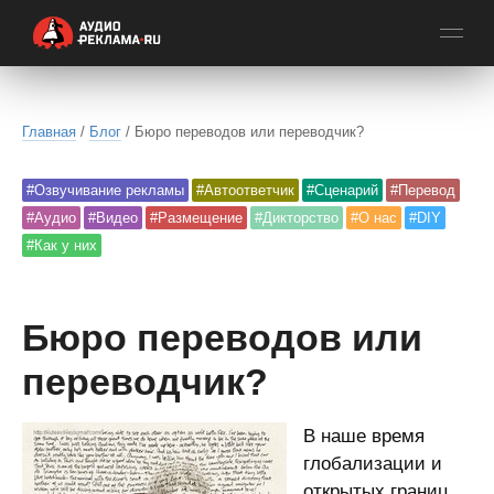
Главная
/
Блог
/ Бюро переводов или переводчик?
#Озвучивание рекламы
#Автоответчик
#Сценарий
#Перевод
#Аудио
#Видео
#Размещение
#Дикторство
#О нас
#DIY
#Как у них
Бюро переводов или
переводчик?
В наше время
глобализации и
открытых границ